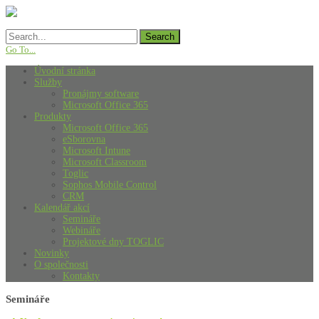
Go To...
Úvodní stránka
Služby
Pronájmy software
Microsoft Office 365
Produkty
Microsoft Office 365
eSborovna
Microsoft Intune
Microsoft Classroom
Toglic
Sophos Mobile Control
CRM
Kalendář akcí
Semináře
Webináře
Projektové dny TOGLIC
Novinky
O společnosti
Kontakty
Semináře