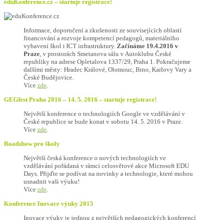
eduKonference.cz – startuje registrace!
Informace, doporučení a zkušenosti ze souvisejících oblastí
financování a rozvoje kompetencí pedagogů, materiálního
vybavení škol i ICT infrastruktury.
Začínáme 19.4.2016 v
Praze
, v prostorách Smetanova sálu v Autoklubu České
republiky na adrese Opletalova 1337/29, Praha 1. Pokračujeme
dalšími městy: Hradec Králové, Olomouc, Brno, Karlovy Vary a
České Budějovice.
Více
zde
.
GEGfest Praha 2016 – 14. 5. 2016 – startuje registrace!
Největší konference o technologiích Google ve vzdělávání v
České republice se bude konat v sobotu 14. 5. 2016 v Praze.
Více
zde
.
Roadshow pro školy
Největší česká konference o nových technologiích ve
vzdělávání pořádaná v rámci celosvětové akce Microsoft EDU
Days. Přijďte se podívat na novinky a technologie, které mohou
usnadnit vaši výuku!
Více
zde
.
Konference Inovace výuky 2015
Inovace výuky je jednou z největších pedagogických konferencí