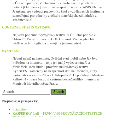
v České republice. V letošním roce proběhne již po čtvrté –
pořádá ji Inovace výuky nově ve spolupráci s o.s. AISIS Kladno.
Je určena pro vedoucí pracovníky škol a vzdělávacích institucí a
samozřejmě pro učitelky a učitele mateřských, základních a
středních škol.
CDG DEVFEST 2015 OSTRAVA
Největší podzimní vývojářský festival v ČR letos poprvé v
Ostravě!!! Právě pro vás od GDG komunit. Vše co jste chtěli
vědět o technologiích a rozvoji na jednom místě.
KyberFEST
Nebuď naháč na internetu, Ovládni svůj mobil nebo Jak být
hvězdou na internetu – to je jen malý výčet seminářů a
přednášek, které budou provázet multižánrový festival
KyberFEST zaměřený na bezpečnost dětí na internetu, který
tento pátek a sobotu 20. a 21. listopadu 2015 pořádají v Městské
knihovně v Praze Národní centrum bezpečnějšího internetu a
Magistrát hlavního města Prahy.
Nejnovější příspěvky
Prázdniny
KASPERSKY LAB – PRVNÍ V 60 SROVNÁVACÍCH TESTECH