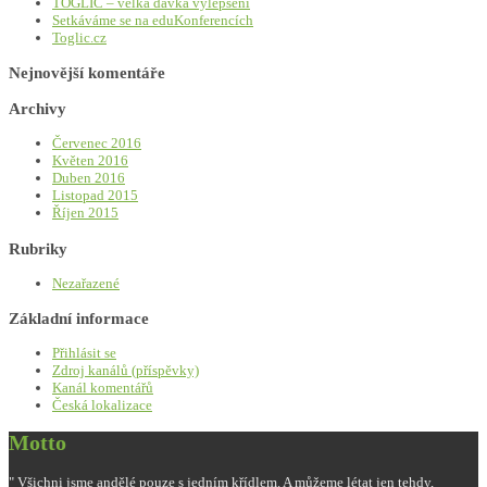
TOGLIC – velká dávka vylepšení
Setkáváme se na eduKonferencích
Toglic.cz
Nejnovější komentáře
Archivy
Červenec 2016
Květen 2016
Duben 2016
Listopad 2015
Říjen 2015
Rubriky
Nezařazené
Základní informace
Přihlásit se
Zdroj kanálů (příspěvky)
Kanál komentářů
Česká lokalizace
Motto
" Všichni jsme andělé pouze s jedním křídlem. A můžeme létat jen tehdy,